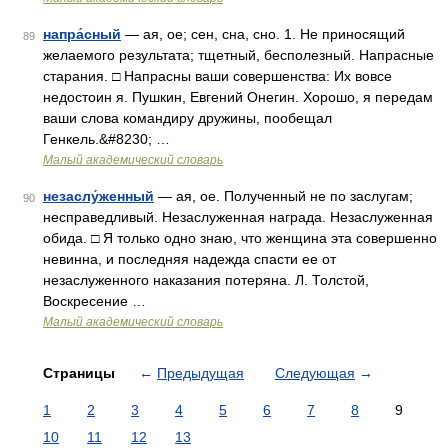
напра́сный
— ая, ое; сен, сна, сно. 1. Не приносящий
89
желаемого результата; тщетный, бесполезный. Напрасные
старания. □ Напрасны ваши совершенства: Их вовсе
недостоин я. Пушкин, Евгений Онегин. Хорошо, я передам
ваши слова командиру дружины, пообещал
Генкель.&#8230; …
Малый академический словарь
незаслу́женный
— ая, ое. Полученный не по заслугам;
90
несправедливый. Незаслуженная награда. Незаслуженная
обида. □ Я только одно знаю, что женщина эта совершенно
невинна, и последняя надежда спасти ее от
незаслуженного наказания потеряна. Л. Толстой,
Воскресение …
Малый академический словарь
Страницы
←
Предыдущая
Следующая
→
1
2
3
4
5
6
7
8
9
10
11
12
13