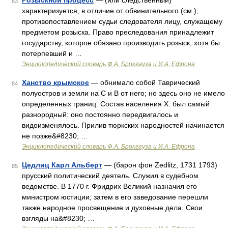
Розыскной процесс
— (или следственный)
83
характеризуется, в отличие от обвинительного (см.),
противопоставлением судьи следователя лицу, служащему
предметом розыска. Право преследования принадлежит
государству, которое обязано производить розыск, хотя бы
потерпевший и …
Энциклопедический словарь Ф.А. Брокгауза и И.А. Ефрона
Ханство крымское
— обнимало собой Таврический
84
полуостров и земли на С и В от него; но здесь оно не имело
определенных границ. Состав населения X. был самый
разнородный: оно постоянно передвигалось и
видоизменялось. Прилив тюркских народностей начинается
не позже&#8230; …
Энциклопедический словарь Ф.А. Брокгауза и И.А. Ефрона
Цедлиц Карл Альберт
— (барон фон Zedlitz, 1731 1793)
85
прусский политический деятель. Служил в судебном
ведомстве. В 1770 г. Фридрих Великий назначил его
министром юстиции; затем в его заведование перешли
также народное просвещение и духовные дела. Свои
взгляды на&#8230; …