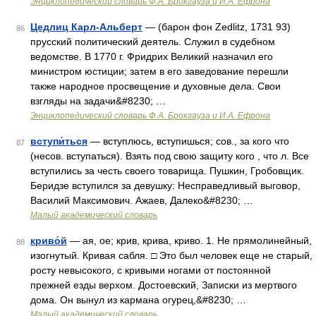
Энциклопедический словарь Ф.А. Брокгауза и И.А. Ефрона
Цедлиц Карл-Альберт
— (барон фон Zedlitz, 1731 93)
86
прусский политический деятель. Служил в судебном
ведомстве. В 1770 г. Фридрих Великий назначил его
министром юстиции; затем в его заведование перешли
также народное просвещение и духовные дела. Свои
взгляды на задачи&#8230; …
Энциклопедический словарь Ф.А. Брокгауза и И.А. Ефрона
вступи́ться
— вступлюсь, вступишься; сов., за кого что
87
(несов. вступаться). Взять под свою защиту кого , что л. Все
вступились за честь своего товарища. Пушкин, Гробовщик.
Беридзе вступился за девушку: Несправедливый выговор,
Василий Максимович. Ажаев, Далеко&#8230; …
Малый академический словарь
криво́й
— ая, ое; крив, крива, криво. 1. Не прямолинейный,
88
изогнутый. Кривая сабля. □ Это был человек еще не старый,
росту невысокого, с кривыми ногами от постоянной
прежней езды верхом. Достоевский, Записки из мертвого
дома. Он вынул из кармана огурец,&#8230; …
Малый академический словарь