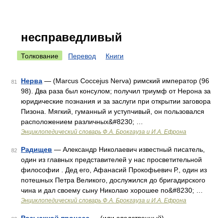
несправедливый
Толкование
Перевод
Книги
Нерва
— (Marcus Coccejus Nerva) римский император (96
81
98). Два раза был консулом; получил триумф от Нерона за
юридические познания и за заслуги при открытии заговора
Пизона. Мягкий, гуманный и уступчивый, он пользовался
расположением различных&#8230; …
Энциклопедический словарь Ф.А. Брокгауза и И.А. Ефрона
Радищев
— Александр Николаевич известный писатель,
82
один из главных представителей у нас просветительной
философии . Дед его, Афанасий Прокофьевич Р., один из
потешных Петра Великого, дослужился до бригадирского
чина и дал своему сыну Николаю хорошее по&#8230; …
Энциклопедический словарь Ф.А. Брокгауза и И.А. Ефрона